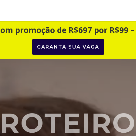
 com promoção de R$697 por R$99 –
GARANTA SUA VAGA
ROTEIR