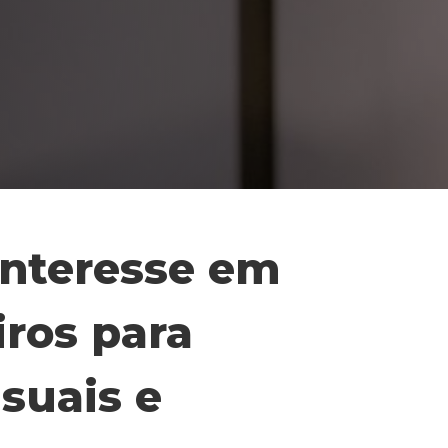
interesse em
iros para
suais e